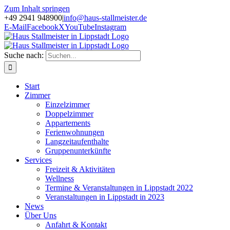
Zum Inhalt springen
+49 2941 948900
|
info@haus-stallmeister.de
E-Mail
Facebook
X
YouTube
Instagram
Suche nach:
Start
Zimmer
Einzelzimmer
Doppelzimmer
Appartements
Ferienwohnungen
Langzeitaufenthalte
Gruppenunterkünfte
Services
Freizeit & Aktivitäten
Wellness
Termine & Veranstaltungen in Lippstadt 2022
Veranstaltungen in Lippstadt in 2023
News
Über Uns
Anfahrt & Kontakt