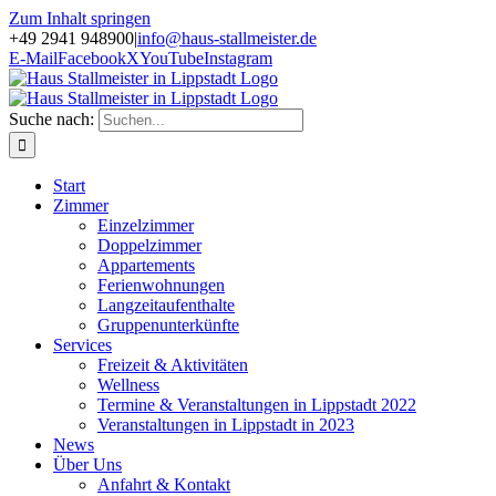
Zum Inhalt springen
+49 2941 948900
|
info@haus-stallmeister.de
E-Mail
Facebook
X
YouTube
Instagram
Suche nach:
Start
Zimmer
Einzelzimmer
Doppelzimmer
Appartements
Ferienwohnungen
Langzeitaufenthalte
Gruppenunterkünfte
Services
Freizeit & Aktivitäten
Wellness
Termine & Veranstaltungen in Lippstadt 2022
Veranstaltungen in Lippstadt in 2023
News
Über Uns
Anfahrt & Kontakt