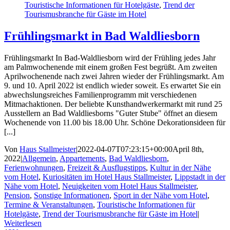
Touristische Informationen für Hotelgäste
,
Trend der
Tourismusbranche für Gäste im Hotel
Frühlingsmarkt in Bad Waldliesborn
Frühlingsmarkt In Bad-Waldliesborn wird der Frühling jedes Jahr
am Palmwochenende mit einem großen Fest begrüßt. Am zweiten
Aprilwochenende nach zwei Jahren wieder der Frühlingsmarkt. Am
9. und 10. April 2022 ist endlich wieder soweit. Es erwartet Sie ein
abwechslungsreiches Familienprogramm mit verschiedenen
Mitmachaktionen. Der beliebte Kunsthandwerkermarkt mit rund 25
Ausstellern an Bad Waldliesborns "Guter Stube" öffnet an diesem
Wochenende von 11.00 bis 18.00 Uhr. Schöne Dekorationsideen für
[...]
Von
Haus Stallmeister
|
2022-04-07T07:23:15+00:00
April 8th,
2022
|
Allgemein
,
Appartements
,
Bad Waldliesborn
,
Ferienwohnungen
,
Freizeit & Ausflugstipps
,
Kultur in der Nähe
vom Hotel
,
Kuriositäten im Hotel Haus Stallmeister
,
Lippstadt in der
Nähe vom Hotel
,
Neuigkeiten vom Hotel Haus Stallmeister
,
Pension
,
Sonstige Informationen
,
Sport in der Nähe vom Hotel
,
Termine & Veranstaltungen
,
Touristische Informationen für
Hotelgäste
,
Trend der Tourismusbranche für Gäste im Hotel
|
Weiterlesen