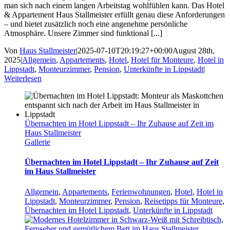
man sich nach einem langen Arbeitstag wohlfühlen kann. Das Hotel
& Appartement Haus Stallmeister erfüllt genau diese Anforderungen
– und bietet zusätzlich noch eine angenehme persönliche
Atmosphäre. Unsere Zimmer sind funktional [...]
Von
Haus Stallmeister
|
2025-07-10T20:19:27+00:00
August 28th,
2025
|
Allgemein
,
Appartements
,
Hotel
,
Hotel für Monteure
,
Hotel in
Lippstadt
,
Monteurzimmer
,
Pension
,
Unterkünfte in Lippstadt
|
Weiterlesen
Übernachten im Hotel Lippstadt – Ihr Zuhause auf Zeit im
Haus Stallmeister
Gallerie
Übernachten im Hotel Lippstadt – Ihr Zuhause auf Zeit
im Haus Stallmeister
Allgemein
,
Appartements
,
Ferienwohnungen
,
Hotel
,
Hotel in
Lippstadt
,
Monteurzimmer
,
Pension
,
Reisetipps für Monteure
,
Übernachten im Hotel Lippstadt
,
Unterkünfte in Lippstadt