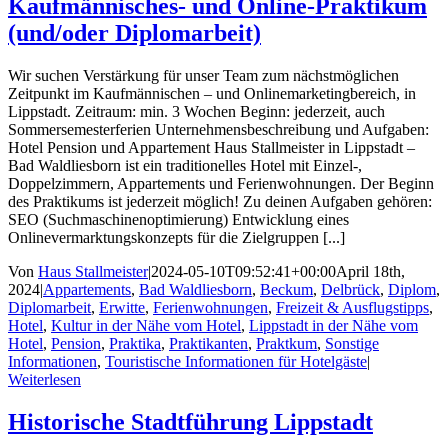
Kaufmännisches- und Online-Praktikum
(und/oder Diplomarbeit)
Wir suchen Verstärkung für unser Team zum nächstmöglichen
Zeitpunkt im Kaufmännischen – und Onlinemarketingbereich, in
Lippstadt. Zeitraum: min. 3 Wochen Beginn: jederzeit, auch
Sommersemesterferien Unternehmensbeschreibung und Aufgaben:
Hotel Pension und Appartement Haus Stallmeister in Lippstadt –
Bad Waldliesborn ist ein traditionelles Hotel mit Einzel-,
Doppelzimmern, Appartements und Ferienwohnungen. Der Beginn
des Praktikums ist jederzeit möglich! Zu deinen Aufgaben gehören:
SEO (Suchmaschinenoptimierung) Entwicklung eines
Onlinevermarktungskonzepts für die Zielgruppen [...]
Von
Haus Stallmeister
|
2024-05-10T09:52:41+00:00
April 18th,
2024
|
Appartements
,
Bad Waldliesborn
,
Beckum
,
Delbrück
,
Diplom
,
Diplomarbeit
,
Erwitte
,
Ferienwohnungen
,
Freizeit & Ausflugstipps
,
Hotel
,
Kultur in der Nähe vom Hotel
,
Lippstadt in der Nähe vom
Hotel
,
Pension
,
Praktika
,
Praktikanten
,
Praktkum
,
Sonstige
Informationen
,
Touristische Informationen für Hotelgäste
|
Weiterlesen
Historische Stadtführung Lippstadt