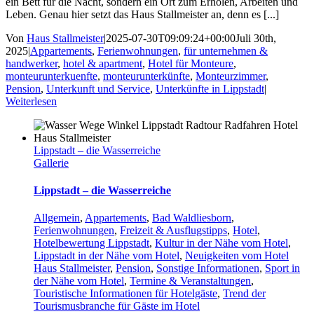
ein Bett für die Nacht, sondern ein Ort zum Erholen, Arbeiten und
Leben. Genau hier setzt das Haus Stallmeister an, denn es [...]
Von
Haus Stallmeister
|
2025-07-30T09:09:24+00:00
Juli 30th,
2025
|
Appartements
,
Ferienwohnungen
,
für unternehmen &
handwerker
,
hotel & apartment
,
Hotel für Monteure
,
monteurunterkuenfte
,
monteurunterkünfte
,
Monteurzimmer
,
Pension
,
Unterkunft und Service
,
Unterkünfte in Lippstadt
|
Weiterlesen
Lippstadt – die Wasserreiche
Gallerie
Lippstadt – die Wasserreiche
Allgemein
,
Appartements
,
Bad Waldliesborn
,
Ferienwohnungen
,
Freizeit & Ausflugstipps
,
Hotel
,
Hotelbewertung Lippstadt
,
Kultur in der Nähe vom Hotel
,
Lippstadt in der Nähe vom Hotel
,
Neuigkeiten vom Hotel
Haus Stallmeister
,
Pension
,
Sonstige Informationen
,
Sport in
der Nähe vom Hotel
,
Termine & Veranstaltungen
,
Touristische Informationen für Hotelgäste
,
Trend der
Tourismusbranche für Gäste im Hotel