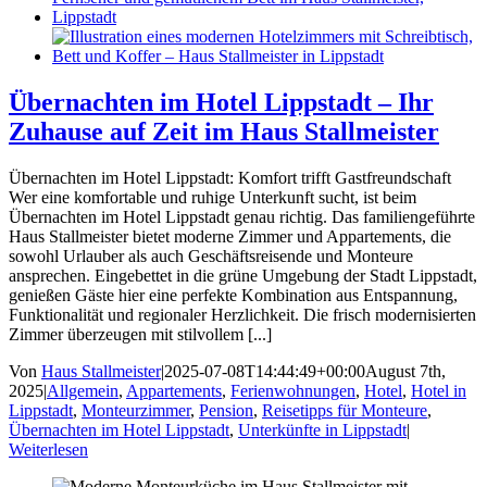
Übernachten im Hotel Lippstadt – Ihr
Zuhause auf Zeit im Haus Stallmeister
Übernachten im Hotel Lippstadt: Komfort trifft Gastfreundschaft
Wer eine komfortable und ruhige Unterkunft sucht, ist beim
Übernachten im Hotel Lippstadt genau richtig. Das familiengeführte
Haus Stallmeister bietet moderne Zimmer und Appartements, die
sowohl Urlauber als auch Geschäftsreisende und Monteure
ansprechen. Eingebettet in die grüne Umgebung der Stadt Lippstadt,
genießen Gäste hier eine perfekte Kombination aus Entspannung,
Funktionalität und regionaler Herzlichkeit. Die frisch modernisierten
Zimmer überzeugen mit stilvollem [...]
Von
Haus Stallmeister
|
2025-07-08T14:44:49+00:00
August 7th,
2025
|
Allgemein
,
Appartements
,
Ferienwohnungen
,
Hotel
,
Hotel in
Lippstadt
,
Monteurzimmer
,
Pension
,
Reisetipps für Monteure
,
Übernachten im Hotel Lippstadt
,
Unterkünfte in Lippstadt
|
Weiterlesen