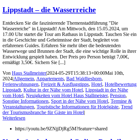
Lippstadt – die Wasserreiche
Entdecken Sie die faszinierende Themenstadtführung "Die
Wasserreiche" in Lippstadt! Am Mittwoch, den 15.05.2024, um
17.00 Uhr startet die Tour am Rathaus in Lippstadt. Tauchen Sie ein
in die Geschichte und Geheimnisse der Stadt, begleitet von
erfahrenen Guides. Erfahren Sie mehr über die bedeutenden
Wasserwege und Brunnen der Stadt, die eine wichtige Rolle in ihrer
Entwicklung gespielt haben. Der Preis pro Person beträgt 7,00€,
ermäßigt 3,50€. Sichern Sie [...]
Von
Haus Stallmeister
|
2024-05-29T15:38:13+00:00
Mai 10th,
2024
|
Allgemein
,
Appartements
,
Bad Waldliesborn
,
Ferienwohnungen
,
Freizeit & Ausflugstipps
,
Hotel
,
Hotelbewertung
Lippstadt
,
Kultur in der Nähe vom Hotel
,
Lippstadt in der Nähe
vom Hotel
,
Neuigkeiten vom Hotel Haus Stallmeister
,
Pension
,
Sonstige Informationen
,
Sport in der Nähe vom Hotel
,
Termine &
Veranstaltungen
,
Touristische Informationen für Hotelgäste
,
Trend
der Tourismusbranche für Gäste im Hotel
|
Weiterlesen
https://youtu.be/9ZNjjDjRg5M?feature=shared