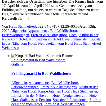
Besucher sich der Osterstimmung hingeben. Die Kirmes findet vom
17. April bis zum 24. April 2022 statt. Gerade rechtzeitig am
Frühlingsanfang, um die ersten warmen Tage des Jahres zu feiern.
Es gibt diverse Attraktionen, viele tolle Fahrgeschäfte und
Karussells für [...]
Von
Haus Stallmeister
|
2022-04-07T07:12:26+00:00
April 13th,
2022
|
Allgemein
,
Appartements
,
Bad Waldliesborn
,
Ferienwohnungen
,
Freizeit & Ausflugstipps
,
Hotel
,
Kultur in der
Nähe vom Hotel
,
Kuriositäten im Hotel Haus Stallmeister
,
Lippstadt
in der Nähe vom Hotel
,
Neuigkeiten vom Hotel Haus Stallmeister
|
Weiterlesen
Frühlingsmarkt in Bad Waldliesborn
Gallerie
Frühlingsmarkt in Bad Waldliesborn
Allgemein
,
Appartements
,
Bad Waldliesborn
,
Ferienwohnungen
,
Freizeit & Ausflugstipps
,
Kultur in der
Nähe vom Hotel
,
Kuriositäten im Hotel Haus Stallmeister
,
Lippstadt in der Nähe vom Hotel
,
Neuigkeiten vom Hotel
Haus Stallmeister
,
Pension
,
Sonstige Informationen
,
Sport in
der Nähe vom Hotel
,
Termine & Veranstaltungen
,