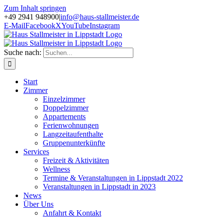
Zum Inhalt springen
+49 2941 948900
|
info@haus-stallmeister.de
E-Mail
Facebook
X
YouTube
Instagram
Suche nach:
Start
Zimmer
Einzelzimmer
Doppelzimmer
Appartements
Ferienwohnungen
Langzeitaufenthalte
Gruppenunterkünfte
Services
Freizeit & Aktivitäten
Wellness
Termine & Veranstaltungen in Lippstadt 2022
Veranstaltungen in Lippstadt in 2023
News
Über Uns
Anfahrt & Kontakt