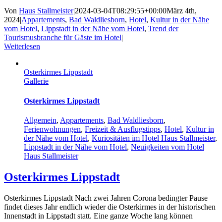
Von
Haus Stallmeister
|
2024-03-04T08:29:55+00:00
März 4th,
2024
|
Appartements
,
Bad Waldliesborn
,
Hotel
,
Kultur in der Nähe
vom Hotel
,
Lippstadt in der Nähe vom Hotel
,
Trend der
Tourismusbranche für Gäste im Hotel
|
Weiterlesen
Osterkirmes Lippstadt
Gallerie
Osterkirmes Lippstadt
Allgemein
,
Appartements
,
Bad Waldliesborn
,
Ferienwohnungen
,
Freizeit & Ausflugstipps
,
Hotel
,
Kultur in
der Nähe vom Hotel
,
Kuriositäten im Hotel Haus Stallmeister
,
Lippstadt in der Nähe vom Hotel
,
Neuigkeiten vom Hotel
Haus Stallmeister
Osterkirmes Lippstadt
Osterkirmes Lippstadt Nach zwei Jahren Corona bedingter Pause
findet dieses Jahr endlich wieder die Osterkirmes in der historischen
Innenstadt in Lippstadt statt. Eine ganze Woche lang können