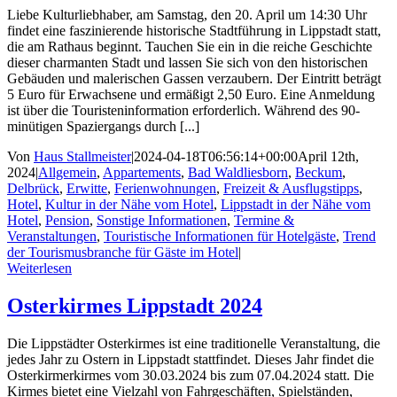
Liebe Kulturliebhaber, am Samstag, den 20. April um 14:30 Uhr
findet eine faszinierende historische Stadtführung in Lippstadt statt,
die am Rathaus beginnt. Tauchen Sie ein in die reiche Geschichte
dieser charmanten Stadt und lassen Sie sich von den historischen
Gebäuden und malerischen Gassen verzaubern. Der Eintritt beträgt
5 Euro für Erwachsene und ermäßigt 2,50 Euro. Eine Anmeldung
ist über die Touristeninformation erforderlich. Während des 90-
minütigen Spaziergangs durch [...]
Von
Haus Stallmeister
|
2024-04-18T06:56:14+00:00
April 12th,
2024
|
Allgemein
,
Appartements
,
Bad Waldliesborn
,
Beckum
,
Delbrück
,
Erwitte
,
Ferienwohnungen
,
Freizeit & Ausflugstipps
,
Hotel
,
Kultur in der Nähe vom Hotel
,
Lippstadt in der Nähe vom
Hotel
,
Pension
,
Sonstige Informationen
,
Termine &
Veranstaltungen
,
Touristische Informationen für Hotelgäste
,
Trend
der Tourismusbranche für Gäste im Hotel
|
Weiterlesen
Osterkirmes Lippstadt 2024
Die Lippstädter Osterkirmes ist eine traditionelle Veranstaltung, die
jedes Jahr zu Ostern in Lippstadt stattfindet. Dieses Jahr findet die
Osterkirmerkirmes vom 30.03.2024 bis zum 07.04.2024 statt. Die
Kirmes bietet eine Vielzahl von Fahrgeschäften, Spielständen,