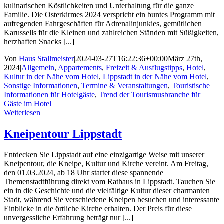
kulinarischen Köstlichkeiten und Unterhaltung für die ganze
Familie. Die Osterkirmes 2024 verspricht ein buntes Programm mit
aufregenden Fahrgeschäften für Adrenalinjunkies, gemütlichen
Karussells für die Kleinen und zahlreichen Ständen mit Süßigkeiten,
herzhaften Snacks [...]
Von
Haus Stallmeister
|
2024-03-27T16:22:36+00:00
März 27th,
2024
|
Allgemein
,
Appartements
,
Freizeit & Ausflugstipps
,
Hotel
,
Kultur in der Nähe vom Hotel
,
Lippstadt in der Nähe vom Hotel
,
Sonstige Informationen
,
Termine & Veranstaltungen
,
Touristische
Informationen für Hotelgäste
,
Trend der Tourismusbranche für
Gäste im Hotel
|
Weiterlesen
Kneipentour Lippstadt
Entdecken Sie Lippstadt auf eine einzigartige Weise mit unserer
Kneipentour, die Kneipe, Kultur und Kirche vereint. Am Freitag,
den 01.03.2024, ab 18 Uhr startet diese spannende
Themenstadtführung direkt vom Rathaus in Lippstadt. Tauchen Sie
ein in die Geschichte und die vielfältige Kultur dieser charmanten
Stadt, während Sie verschiedene Kneipen besuchen und interessante
Einblicke in die örtliche Kirche erhalten. Der Preis für diese
unvergessliche Erfahrung beträgt nur [...]