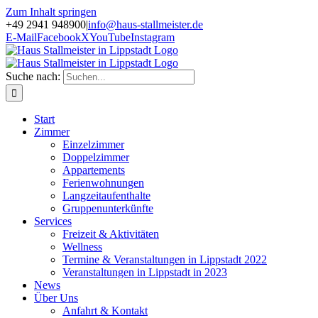
Zum Inhalt springen
+49 2941 948900
|
info@haus-stallmeister.de
E-Mail
Facebook
X
YouTube
Instagram
Suche nach:
Start
Zimmer
Einzelzimmer
Doppelzimmer
Appartements
Ferienwohnungen
Langzeitaufenthalte
Gruppenunterkünfte
Services
Freizeit & Aktivitäten
Wellness
Termine & Veranstaltungen in Lippstadt 2022
Veranstaltungen in Lippstadt in 2023
News
Über Uns
Anfahrt & Kontakt