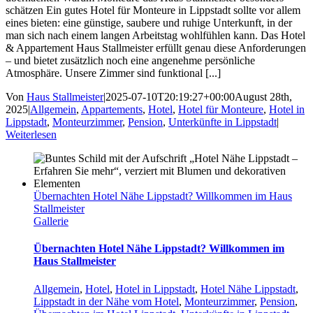
schätzen Ein gutes Hotel für Monteure in Lippstadt sollte vor allem
eines bieten: eine günstige, saubere und ruhige Unterkunft, in der
man sich nach einem langen Arbeitstag wohlfühlen kann. Das Hotel
& Appartement Haus Stallmeister erfüllt genau diese Anforderungen
– und bietet zusätzlich noch eine angenehme persönliche
Atmosphäre. Unsere Zimmer sind funktional [...]
Von
Haus Stallmeister
|
2025-07-10T20:19:27+00:00
August 28th,
2025
|
Allgemein
,
Appartements
,
Hotel
,
Hotel für Monteure
,
Hotel in
Lippstadt
,
Monteurzimmer
,
Pension
,
Unterkünfte in Lippstadt
|
Weiterlesen
Übernachten Hotel Nähe Lippstadt? Willkommen im Haus
Stallmeister
Gallerie
Übernachten Hotel Nähe Lippstadt? Willkommen im
Haus Stallmeister
Allgemein
,
Hotel
,
Hotel in Lippstadt
,
Hotel Nähe Lippstadt
,
Lippstadt in der Nähe vom Hotel
,
Monteurzimmer
,
Pension
,