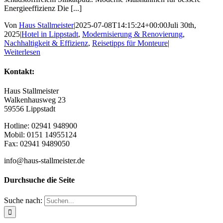
Energieeffizienz Die [...]
Von
Haus Stallmeister
|
2025-07-08T14:15:24+00:00
Juli 30th,
2025
|
Hotel in Lippstadt
,
Modernisierung & Renovierung
,
Nachhaltigkeit & Effizienz
,
Reisetipps für Monteure
|
Weiterlesen
Kontakt:
Haus Stallmeister
Walkenhausweg 23
59556 Lippstadt
Hotline: 02941 948900
Mobil: 0151 14955124
Fax: 02941 9489050
info@haus-stallmeister.de
Durchsuche die Seite
Suche nach: