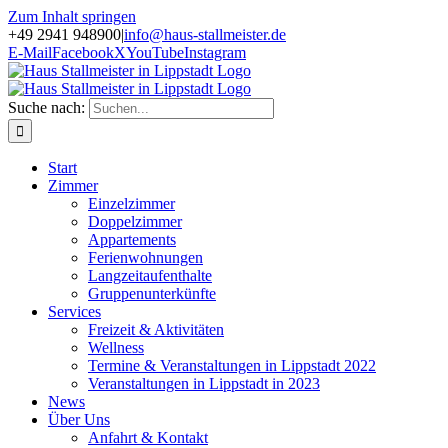
Zum Inhalt springen
+49 2941 948900
|
info@haus-stallmeister.de
E-Mail
Facebook
X
YouTube
Instagram
Suche nach:
Start
Zimmer
Einzelzimmer
Doppelzimmer
Appartements
Ferienwohnungen
Langzeitaufenthalte
Gruppenunterkünfte
Services
Freizeit & Aktivitäten
Wellness
Termine & Veranstaltungen in Lippstadt 2022
Veranstaltungen in Lippstadt in 2023
News
Über Uns
Anfahrt & Kontakt