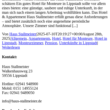
schätzen Ein gutes Hotel für Monteure in Lippstadt sollte vor allem
eines bieten: eine günstige, saubere und ruhige Unterkunft, in der
man sich nach einem langen Arbeitstag wohlfühlen kann. Das Hotel
& Appartement Haus Stallmeister erfüllt genau diese Anforderungen
– und bietet zusätzlich noch eine angenehme persönliche
Atmosphäre. Unsere Zimmer sind funktional [...]
Von
Haus Stallmeister
|
2025-07-10T20:19:27+00:00
August 28th,
2025
|
Allgemein
,
Appartements
,
Hotel
,
Hotel für Monteure
,
Hotel in
Lippstadt
,
Monteurzimmer
,
Pension
,
Unterkünfte in Lippstadt
|
Weiterlesen
Kontakt:
Haus Stallmeister
Walkenhausweg 23
59556 Lippstadt
Hotline: 02941 948900
Mobil: 0151 14955124
Fax: 02941 9489050
info@haus-stallmeister.de